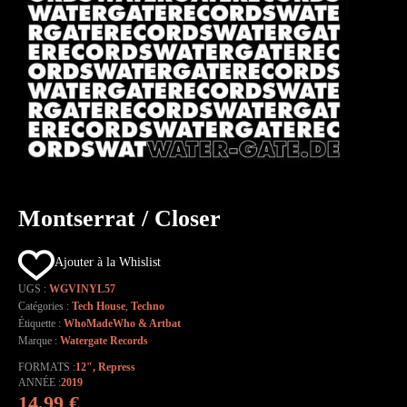
Montserrat / Closer
Ajouter à la Whislist
UGS :
WGVINYL57
Catégories :
Tech House
,
Techno
Étiquette :
WhoMadeWho & Artbat
Marque :
Watergate Records
FORMATS
12"
,
Repress
ANNÉE
2019
14,99
€