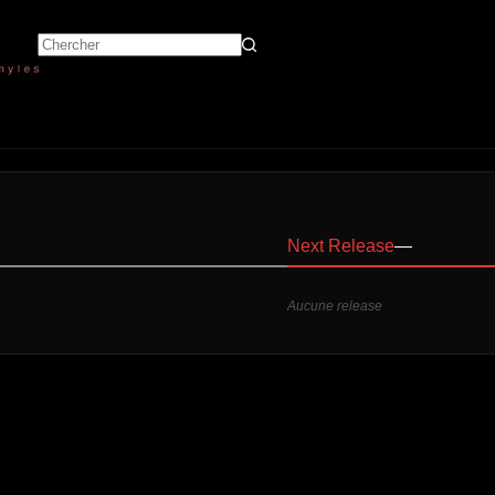
Next Release
—
Aucune release