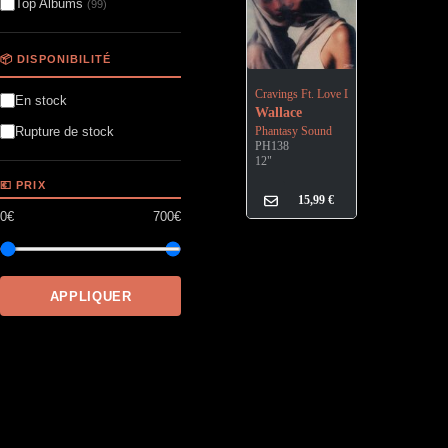
Top Albums
(99)
📦 DISPONIBILITÉ
Cravings Ft. Love Letters
En stock
Wallace
Phantasy Sound
Rupture de stock
PH138
12"
💶 PRIX
15,99
€
0€
700€
APPLIQUER