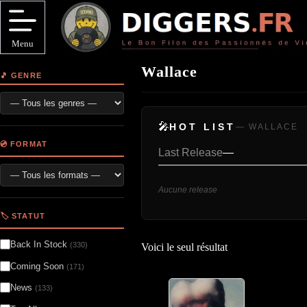
Passer
au
contenu
Menu
Wallace
🎵 GENRE
🎤
HOT LIST
— WALLACE
💿 FORMAT
Last Release
—
Aucune release
🏷️ STATUT
Back In Stock
(330)
Voici le seul résultat
Coming Soon
(171)
News
(133)