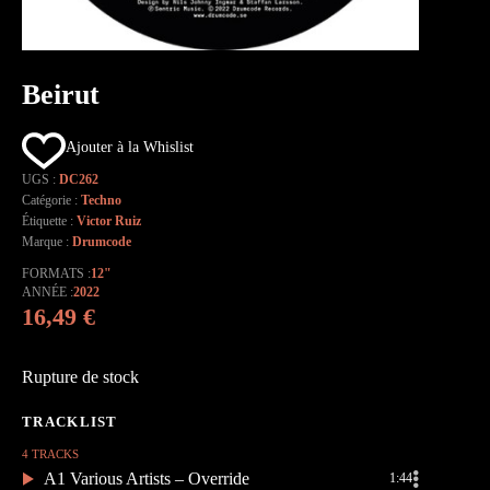
Beirut
Ajouter à la Whislist
UGS :
DC262
Catégorie :
Techno
Étiquette :
Victor Ruiz
Marque :
Drumcode
FORMATS
12"
ANNÉE
2022
16,49
€
Rupture de stock
4 TRACKS
A1 Various Artists – Override
1:44