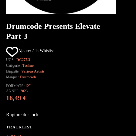
Drumcode Presents Elevate
Part 3
Ajouter à la Whislist
UGS :
DC277.3
Catégorie :
Techno
Étiquette :
Various Artists
Marque :
Drumcode
FORMATS
12"
ANNÉE
2023
16,49
€
Rupture de stock
3 TRACKS