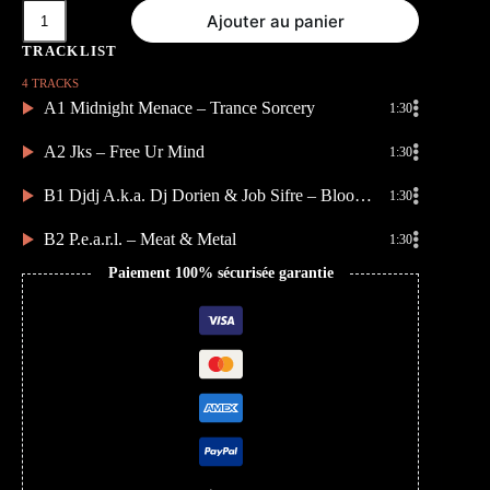
quantité
Ajouter au panier
de
Heartcore
Essentials
4 TRACKS
A1 Midnight Menace – Trance Sorcery
1:30
A2 Jks – Free Ur Mind
1:30
B1 Djdj A.k.a. Dj Dorien & Job Sifre – Bloody Mary
1:30
B2 P.e.a.r.l. – Meat & Metal
1:30
Paiement 100% sécurisée garantie