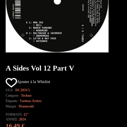
A Sides Vol 12 Part V
Ajouter à la Whislist
UGS :
DC293V5
Catégorie :
Techno
Étiquette :
Various Artists
Marque :
Drumcode
FORMATS
12"
ANNÉE
2024
16,49
€