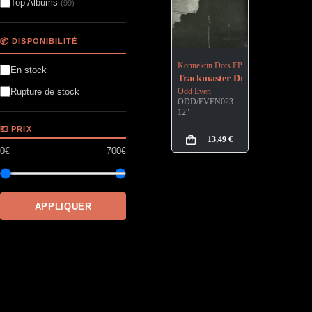
Top Albums
(99)
📦 DISPONIBILITÉ
Konnektin Dots EP
En stock
Trackmaster Dre
Odd Even
Rupture de stock
ODD/EVEN023
12"
💶 PRIX
13,49
€
0€
700€
APPLIQUER