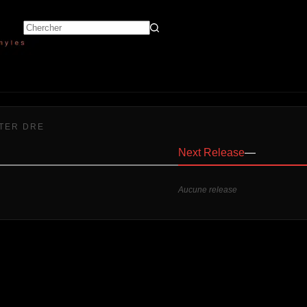
TER DRE
Next Release
—
Aucune release