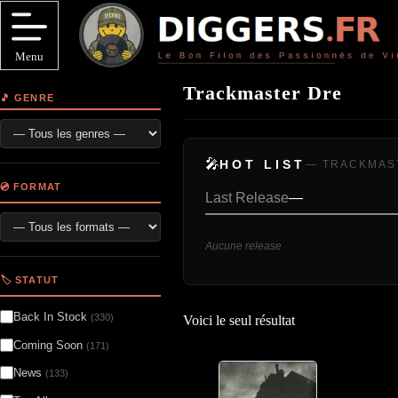
Passer
au
contenu
Menu
Trackmaster Dre
🎵 GENRE
🎤
HOT LIST
— TRACKMAS
💿 FORMAT
Last Release
—
Aucune release
🏷️ STATUT
Back In Stock
(330)
Voici le seul résultat
Coming Soon
(171)
News
(133)