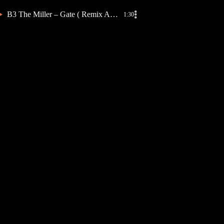
B3 The Miller – Gate ( Remix Annē )
1:30