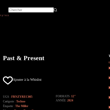
Past & Present
Ajouter à la Whislist
FORMATS
12"
UGS :
FRNZYREC005
ANNÉE
2024
Catégorie :
Techno
Étiquette :
The Miller