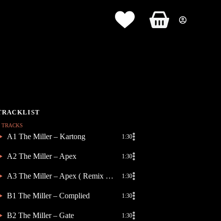
Panier
d’achat
6 TRACKS
A1 The Miller – Kartong
1:30
A2 The Miller – Apex
1:30
A3 The Miller – Apex ( Remix Rove Ranger )
1:30
B1 The Miller – Complied
1:30
B2 The Miller – Gate
1:30