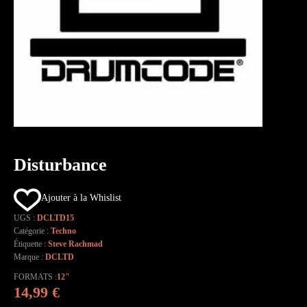
Disturbance
Ajouter à la Whislist
UGS :
DCLTD15
Catégorie :
Techno
Étiquette :
Steve Rachmad
Marque :
DCLTD
FORMATS
12"
14,99
€