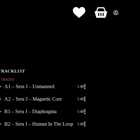
Panier
d’achat
4 TRACKS
A1 – Sera J – Unmanned
1:40
A2 – Sera J – Magnetic Core
1:40
B1 – Sera J – Diaphragma
1:40
B2 – Sera J – Human In The Loop
1:40