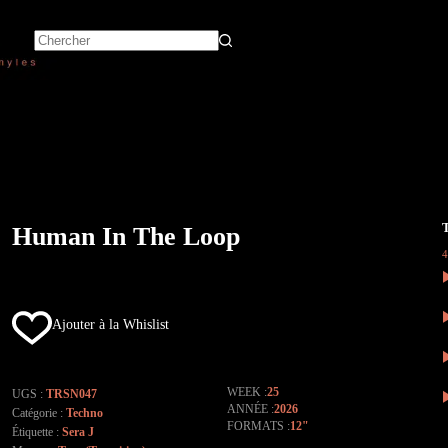
Human In The Loop
Ajouter à la Whislist
WEEK
25
UGS :
TRSN047
ANNÉE
2026
Catégorie :
Techno
FORMATS
12"
Étiquette :
Sera J