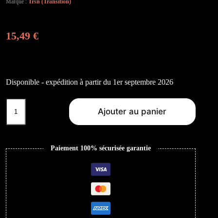
Marque :
Trsn (Transition)
15,49
€
Disponible - expédition à partir du 1er septembre 2026
quantité
de
Ajouter au panier
Human
In
The
Loop
Paiement 100% sécurisée garantie