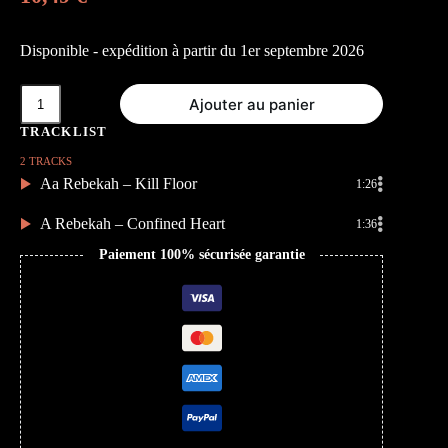
Disponible - expédition à partir du 1er septembre 2026
quantité
Ajouter au panier
de
Confined
Heart
/
2 TRACKS
Kill
Aa Rebekah – Kill Floor
1:26
Floor
A Rebekah – Confined Heart
1:36
Paiement 100% sécurisée garantie