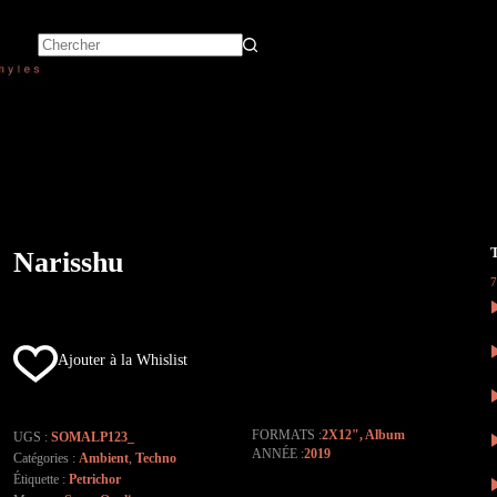
Narisshu
Ajouter à la Whislist
FORMATS
2X12"
,
Album
UGS :
SOMALP123_
ANNÉE
2019
Catégories :
Ambient
,
Techno
Étiquette :
Petrichor