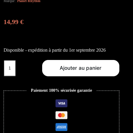
Marque :
Planet Rhythm
14,99
€
Disponible - expédition à partir du 1er septembre 2026
quantité
de
Ajouter au panier
Negative
Time
EP
Paiement 100% sécurisée garantie