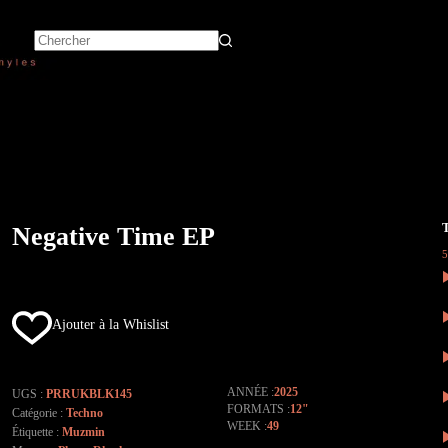
Negative Time EP
Ajouter à la Whislist
ANNÉE
2025
UGS :
PRRUKBLK145
FORMATS
12"
Catégorie :
Techno
WEEK
49
Étiquette :
Muzmin