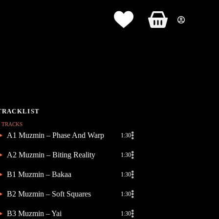
Panier
d’achat
5 TRACKS
A1 Muzmin – Phase And Warp
1:30
A2 Muzmin – Biting Reality
1:30
B1 Muzmin – Bakaa
1:30
B2 Muzmin – Soft Squares
1:30
B3 Muzmin – Yai
1:30