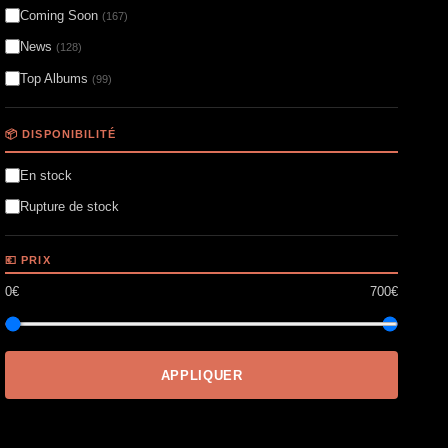
Coming Soon
(167)
News
(128)
Top Albums
(99)
📦 DISPONIBILITÉ
En stock
Rupture de stock
💶 PRIX
0€
700€
APPLIQUER