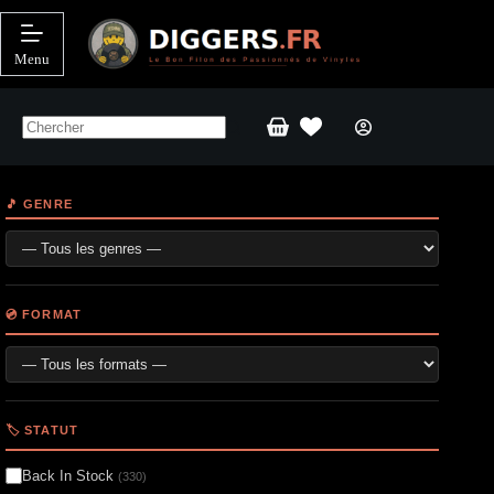
Passer
au
contenu
Menu
Panier
d’achat
🎵 GENRE
💿 FORMAT
🏷️ STATUT
Back In Stock
(330)