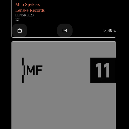
Milo Spykers
Lenske Records
LENSKE023
12"
13,49
€