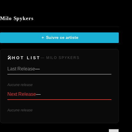
Milo Spykers
＋ Suivre ce artiste
🎤
HOT LIST
— MILO SPYKERS
Last Release
—
Aucune release
Next Release
—
Aucune release