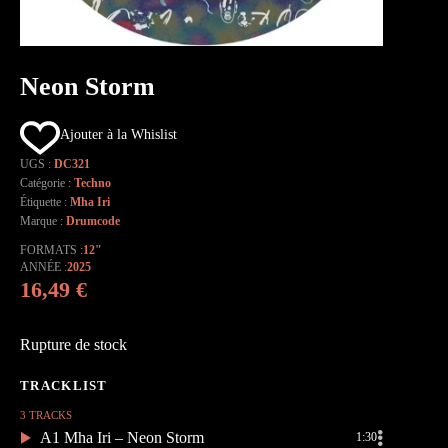
Neon Storm
Ajouter à la Whislist
UGS :
DC321
Catégorie :
Techno
Étiquette :
Mha Iri
Marque :
Drumcode
FORMATS
12"
ANNÉE
2025
16,49
€
Rupture de stock
3 TRACKS
A1 Mha Iri – Neon Storm
1:30