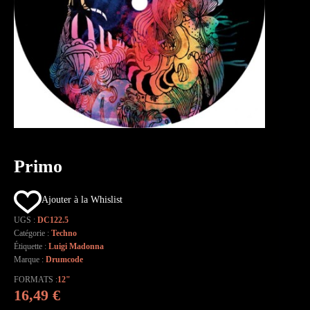
Primo
Ajouter à la Whislist
UGS :
DC122.5
Catégorie :
Techno
Étiquette :
Luigi Madonna
Marque :
Drumcode
FORMATS
12"
16,49
€