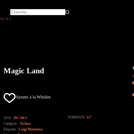
Magic Land
Ajouter à la Whislist
FORMATS
12"
UGS :
DC146.5
Catégorie :
Techno
Étiquette :
Luigi Madonna