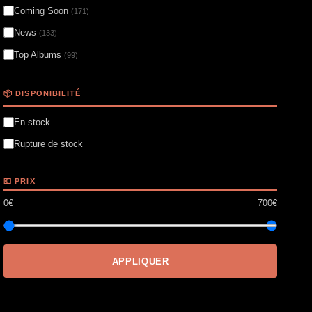
Coming Soon
(171)
News
(133)
Top Albums
(99)
📦 DISPONIBILITÉ
En stock
Rupture de stock
💶 PRIX
0€
700€
APPLIQUER