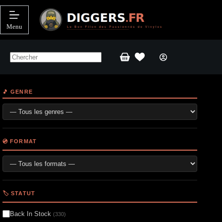
Passer
au
contenu
Menu
Panier
d’achat
🎵 GENRE
💿 FORMAT
🏷️ STATUT
Back In Stock
(330)