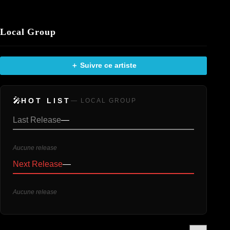
Local Group
＋ Suivre ce artiste
🎤
HOT LIST
— LOCAL GROUP
Last Release
—
Aucune release
Next Release
—
Aucune release