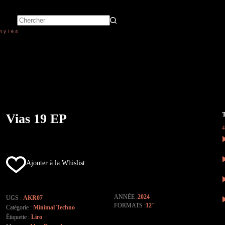
Vias 19 EP
Ajouter à la Whislist
ANNÉE
2024
UGS :
AKR07
FORMATS
12"
Catégorie :
Minimal Techno
Étiquette :
Liro