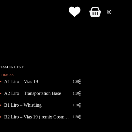
Panier
d’achat
4 TRACKS
A1 Liro – Vias 19
1:30
A2 Liro – Transportation Base
1:30
B1 Liro – Whistling
1:30
B2 Liro – Vias 19 ( remix Cosmic Clap
1:30