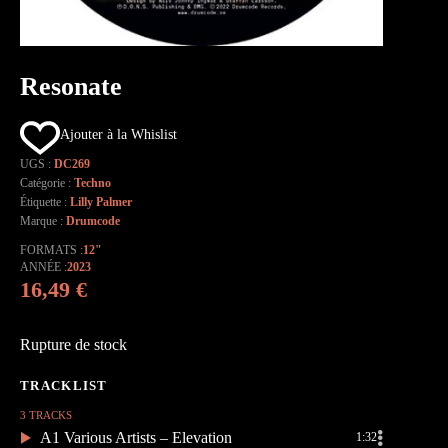
Resonate
Ajouter à la Whislist
UGS :
DC269
Catégorie :
Techno
Étiquette :
Lilly Palmer
Marque :
Drumcode
FORMATS
12"
ANNÉE
2023
16,49
€
Rupture de stock
3 TRACKS
A1 Various Artists – Elevation
1:32