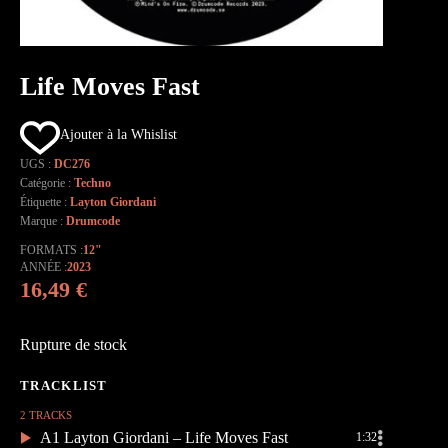
Life Moves Fast
Ajouter à la Whislist
UGS :
DC276
Catégorie :
Techno
Étiquette :
Layton Giordani
Marque :
Drumcode
FORMATS
12"
ANNÉE
2023
16,49
€
Rupture de stock
2 TRACKS
A1 Layton Giordani – Life Moves Fast
1:32