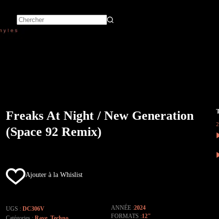
Freaks At Night / New Generation
(Space 92 Remix)
Ajouter à la Whislist
ANNÉE
2024
UGS :
DC306V
FORMATS
12"
Catégories :
Rave
,
Techno