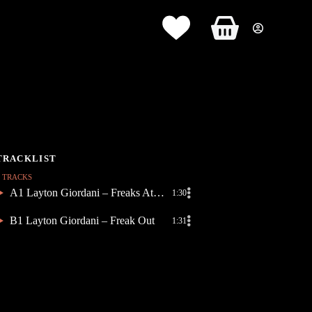
Panier
d’achat
2 TRACKS
A1 Layton Giordani – Freaks At Night
1:30
B1 Layton Giordani – Freak Out
1:31