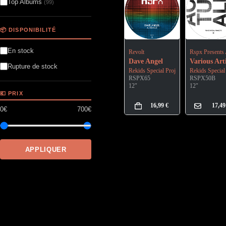
Top Albums
(99)
📦 DISPONIBILITÉ
En stock
Revolt
Rspx Presents 
Dave Angel
Various Arti
Rupture de stock
Rekids Special Projects
Rekids Special
RSPX65
RSPX50B
12"
12"
💶 PRIX
16,99
€
17,4
0€
700€
APPLIQUER