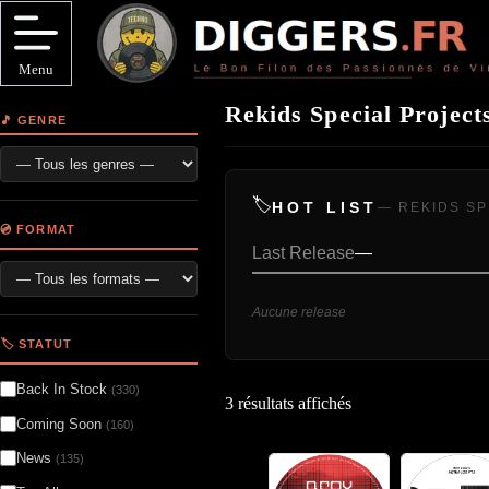
Passer
au
contenu
Menu
Rekids Special Project
🎵 GENRE
🏷️
HOT LIST
— REKIDS SP
💿 FORMAT
Last Release
—
Aucune release
🏷️ STATUT
Back In Stock
(330)
3 résultats affichés
Coming Soon
(160)
News
(135)