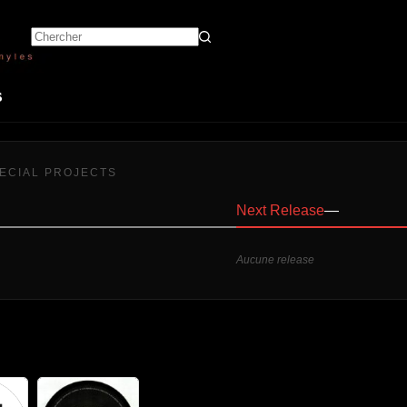
s
ECIAL PROJECTS
Next Release
—
Aucune release