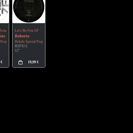
Actualize Pt.2
Let’s Be Free EP
sts
Roberto
 Projects
Rekids Special Projects
RSPX11
12"
9
€
19,99
€