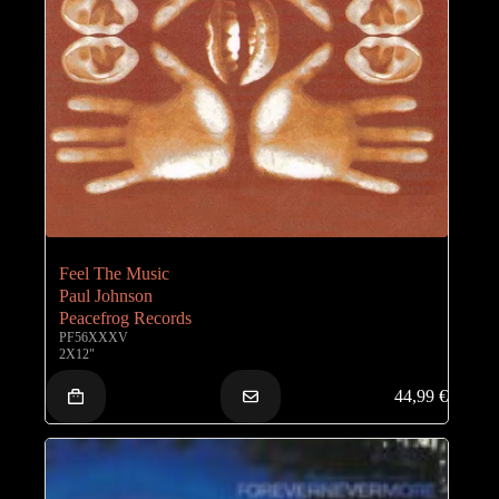
Feel The Music
Paul Johnson
Peacefrog Records
PF56XXXV
2X12"
44,99
€