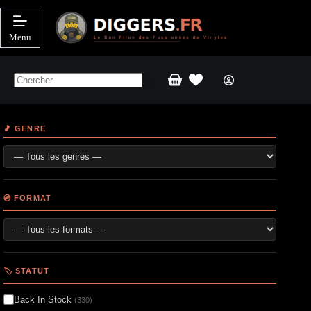
Passer
au
contenu
Menu
Panier
d’achat
🎵 GENRE
💿 FORMAT
🏷️ STATUT
Back In Stock
(330)