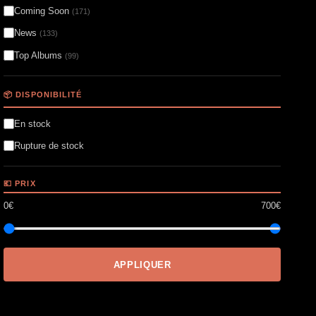
Coming Soon
(171)
News
(133)
Top Albums
(99)
📦 DISPONIBILITÉ
En stock
Rupture de stock
💶 PRIX
0€
700€
APPLIQUER