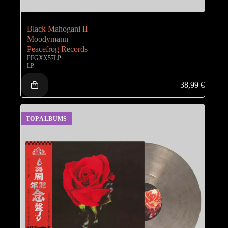
Black Mahogani II
Moodymann
Peacefrog Records
PFGXX57LP
LP
38,99
€
TOP ALBUMS