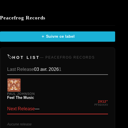
Peacefrog Records
＋ Suivre ce label
🏷️
HOT LIST
— PEACEFROG RECORDS
Last Release
03 avr. 2026
1
PAUL JOHNSON
Feel The Music
2X12"
PF56XXXV
Next Release
—
Aucune release