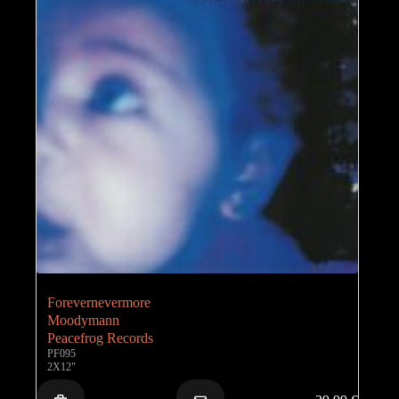
Forevernevermore
Moodymann
Peacefrog Records
PF095
2X12"