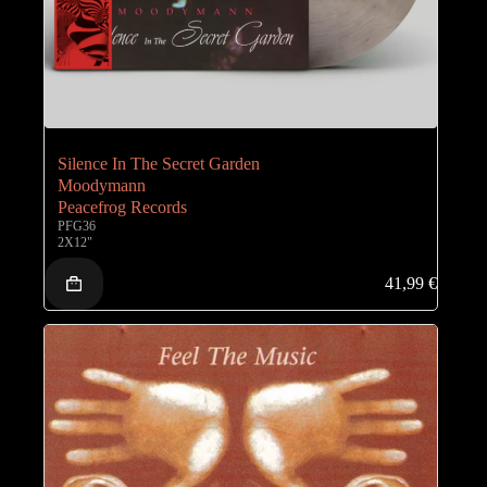
Silence In The Secret Garden
Moodymann
Peacefrog Records
PFG36
2X12"
41,99
€