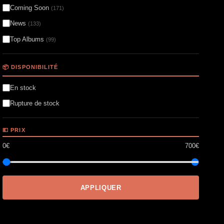
Coming Soon
(171)
News
(133)
Top Albums
(99)
📦 DISPONIBILITÉ
En stock
Rupture de stock
💶 PRIX
0€
700€
APPLIQUER