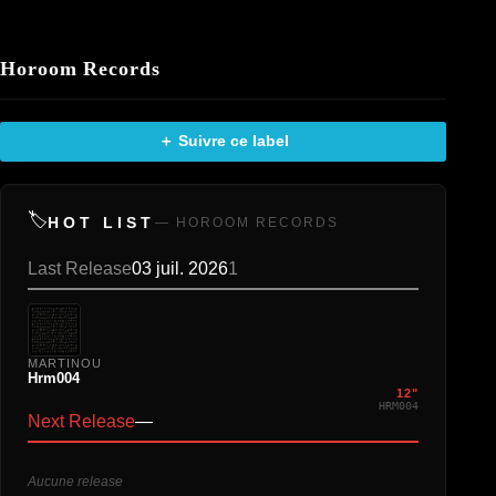
Horoom Records
＋ Suivre ce label
🏷️
HOT LIST
— HOROOM RECORDS
Last Release
03 juil. 2026
1
MARTINOU
Hrm004
12"
HRM004
Next Release
—
Aucune release