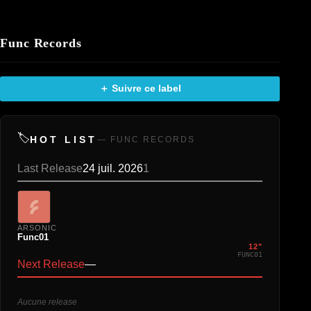
Func Records
＋ Suivre ce label
🏷️
HOT LIST
— FUNC RECORDS
Last Release
24 juil. 2026
1
ARSONIC
Func01
12"
FUNC01
Next Release
—
Aucune release