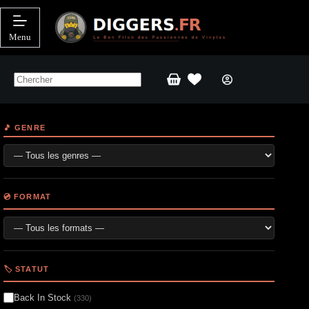
Passer
au
contenu
Menu
Panier
d’achat
🎵 GENRE
💿 FORMAT
🏷️ STATUT
Back In Stock
(330)