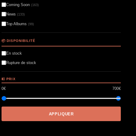
Coming Soon
(163)
News
(133)
Top Albums
(99)
📦 DISPONIBILITÉ
En stock
Rupture de stock
💶 PRIX
0€
700€
APPLIQUER