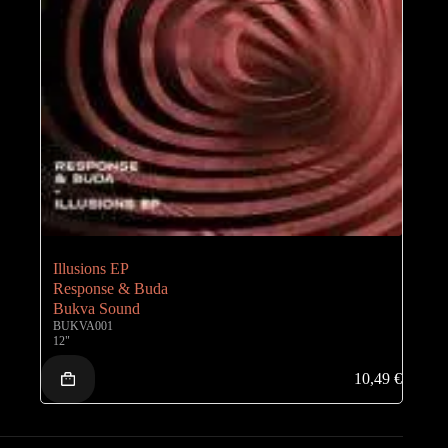
Illusions EP
Response & Buda
Bukva Sound
BUKVA001
12"
10,49
€