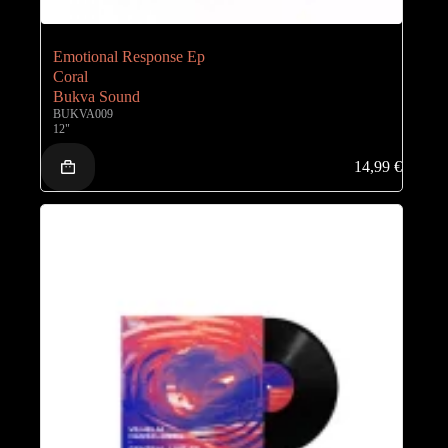
Emotional Response Ep
Coral
Bukva Sound
BUKVA009
12"
14,99
€