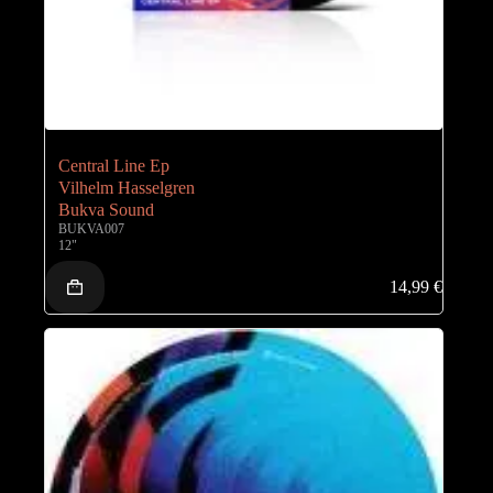
Central Line Ep
Vilhelm Hasselgren
Bukva Sound
BUKVA007
12"
14,99
€