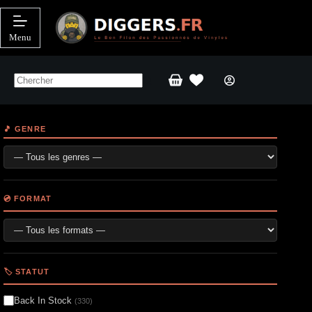
Passer
au
contenu
Menu
Panier
d’achat
🎵 GENRE
💿 FORMAT
🏷️ STATUT
Back In Stock
(330)