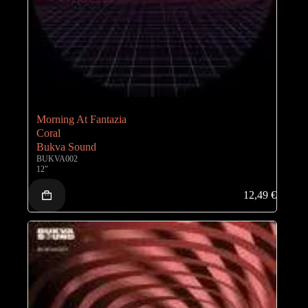
Morning At Fantazia
Coral
Bukva Sound
BUKVA002
12"
12,49
€