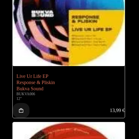
Live Ur Life EP
Response & Pliskin
Bukva Sound
BUKVA006
12"
13,99
€