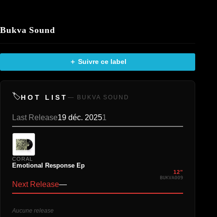
Bukva Sound
＋ Suivre ce label
🏷️
HOT LIST
— BUKVA SOUND
Last Release
19 déc. 2025
1
CORAL
Emotional Response Ep
12"
BUKVA009
Next Release
—
Aucune release