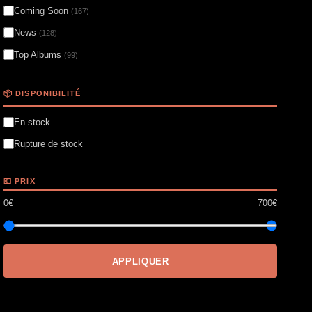
Coming Soon
(167)
News
(128)
Top Albums
(99)
📦 DISPONIBILITÉ
En stock
Rupture de stock
💶 PRIX
0€
700€
APPLIQUER