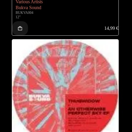
Various Artists
Bukva Sound
BUKVA004
12"
14,99
€