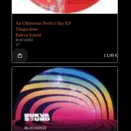
An Otherwise Perfect Sky EP
Thugwidow
Bukva Sound
BUKVA003
12"
13,99
€