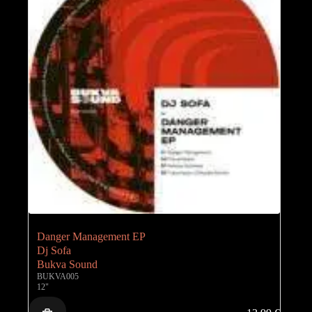
Danger Management EP
Dj Sofa
Bukva Sound
BUKVA005
12"