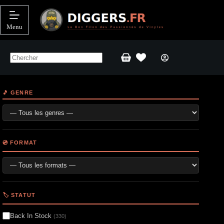
Passer
au
contenu
Menu
Panier
d’achat
🎵 GENRE
💿 FORMAT
🏷️ STATUT
Back In Stock
(330)