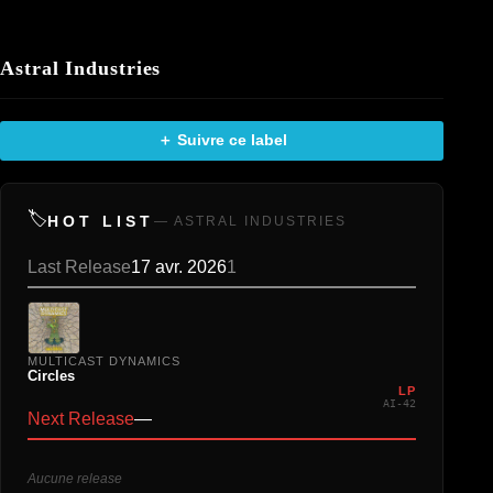
Astral Industries
＋ Suivre ce label
🏷️
HOT LIST
— ASTRAL INDUSTRIES
Last Release
17 avr. 2026
1
MULTICAST DYNAMICS
Circles
LP
AI-42
Next Release
—
Aucune release