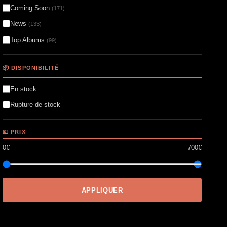
Coming Soon
(171)
News
(133)
Top Albums
(99)
📦 DISPONIBILITÉ
En stock
Rupture de stock
💶 PRIX
0€
700€
APPLIQUER