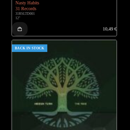
Nasty Habits
31 Records
31RSLTD001
12"
10,49
€
BACK IN STOCK