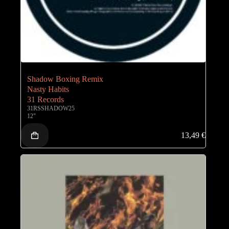
Shadow Boxing Remix
Nasty Habits
31 Records
31RSSHADOW25
12"
13,49
€