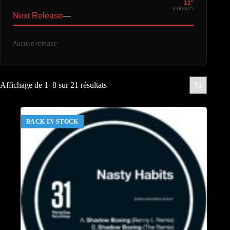
12"
31RS025
Next Release
—
Aucune release
Affichage de 1–8 sur 21 résultats
BACK IN STOCK