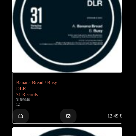
Banana Bread / Busy
DLR
31 Records
31RS046
12"
12,49
€