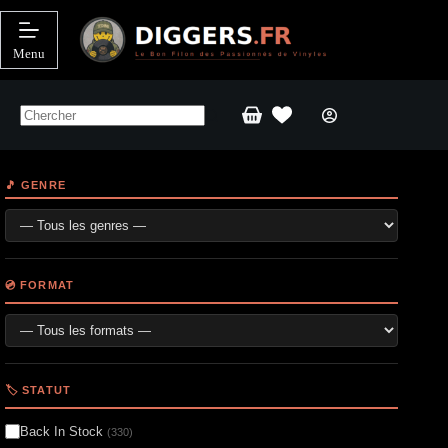
Passer
au
contenu
Menu
Panier
d’achat
🎵 GENRE
💿 FORMAT
🏷️ STATUT
Back In Stock
(330)