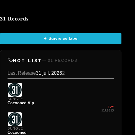
31 Records
＋ Suivre ce label
🏷️
HOT LIST
— 31 RECORDS
Last Release
31 juil. 2026
2
BUNGLE
Cocooned Vip
12"
31RS035
BUNGLE
Cocooned