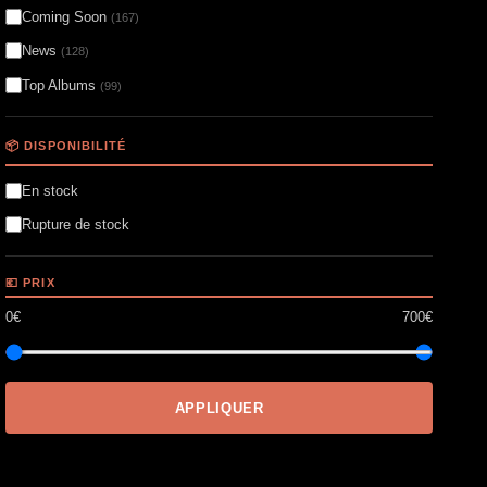
Coming Soon
(167)
News
(128)
Top Albums
(99)
📦 DISPONIBILITÉ
En stock
Rupture de stock
💶 PRIX
0€
700€
APPLIQUER