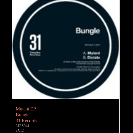
Mutant EP
Bungle
31 Records
31RS044
2X12"