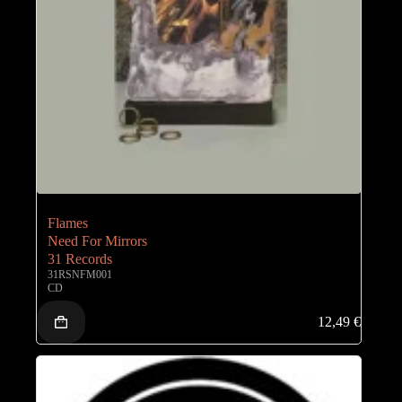
Flames
Need For Mirrors
31 Records
31RSNFM001
CD
12,49
€