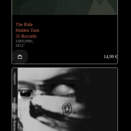
The Ride
Hidden Turn
31 Records
31RSLP001_
3X12"
14,99
€