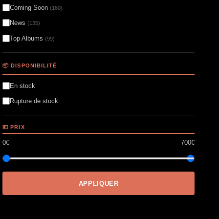
Coming Soon
(160)
News
(135)
Top Albums
(99)
📦 DISPONIBILITÉ
En stock
Rupture de stock
💶 PRIX
0€
700€
APPLIQUER