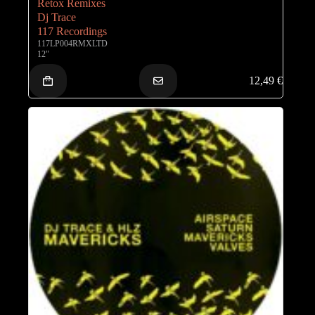
Retox Remixes
Dj Trace
117 Recordings
117LP004RMXLTD
12"
12,49
€