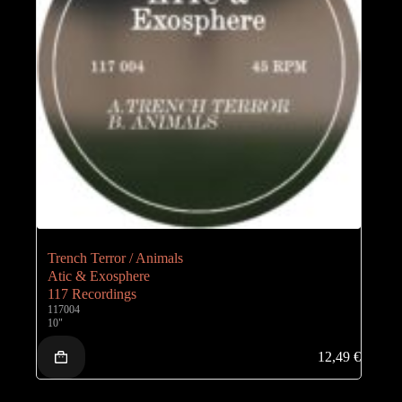
Trench Terror / Animals
Atic & Exosphere
117 Recordings
117004
10"
12,49
€