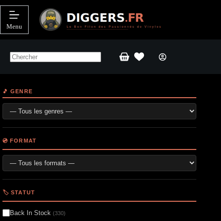
Passer
au
contenu
Menu
Panier
d’achat
🎵 GENRE
💿 FORMAT
🏷️ STATUT
Back In Stock
(330)