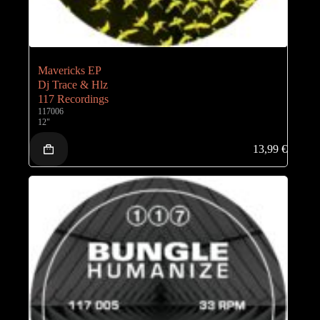
Mavericks EP
Dj Trace & Hlz
117 Recordings
117006
12"
13,99
€