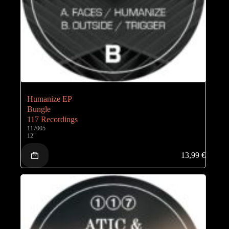
Humanize EP
Bungle
117 Recordings
117005
12"
13,99
€