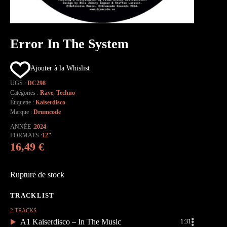
Error In The System
Ajouter à la Whislist
UGS :
DC298
Catégories :
Rave
,
Techno
Étiquette :
Kaiserdisco
Marque :
Drumcode
ANNÉE
2024
FORMATS
12"
16,49
€
Rupture de stock
2 TRACKS
A1 Kaiserdisco – In The Music
1:31