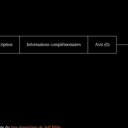
ription
Informations complémentaires
Avis (0)
ante du
titre légendaire de Jeff Mills