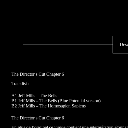
Desc
The Director s Cut Chapter 6
Tracklist :
A1 Jeff Mills – The Bells
B1 Jeff Mills – The Bells (Blue Potential version)
B2 Jeff Mills – The Homosapien Sapiens
The Director s Cut Chapter 6
En plus de l’original ce vinyle contient une interprétation étonn