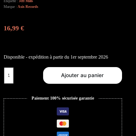
Étiquette :
Jeff Mills
Marque :
Axis Records
16,99
€
Disponible - expédition à partir du 1er septembre 2026
quantité
de
Ajouter au panier
The
Director's
Cut
Chapter
Paiement 100% sécurisée garantie
6