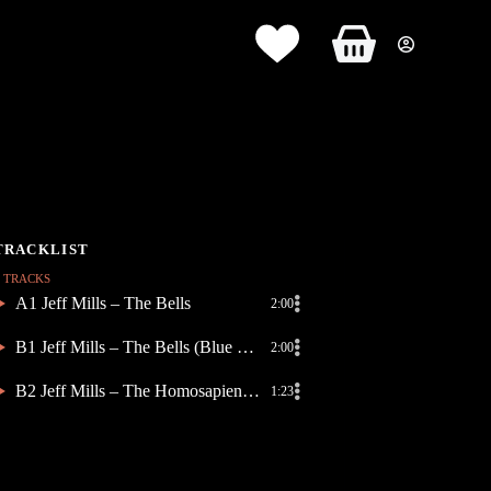
Panier
d’achat
3 TRACKS
A1 Jeff Mills – The Bells
2:00
B1 Jeff Mills – The Bells (Blue Potential version)
2:00
B2 Jeff Mills – The Homosapien Sapiens
1:23