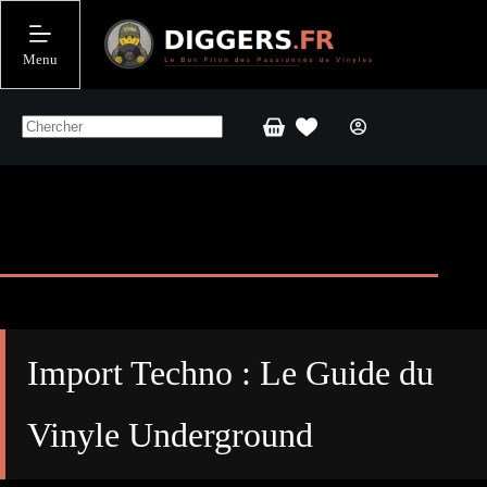
Passer
au
contenu
Menu
Panier
d’achat
Import Techno : Le Guide du
Vinyle Underground