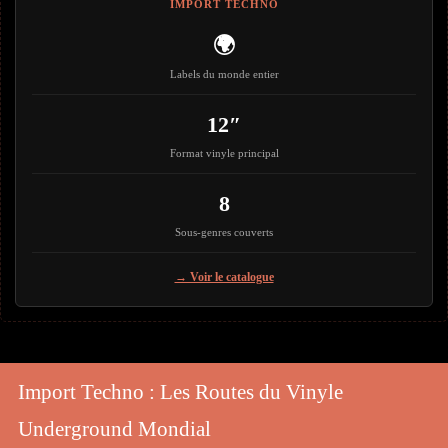
IMPORT TECHNO
🌍
Labels du monde entier
12″
Format vinyle principal
8
Sous-genres couverts
→ Voir le catalogue
Import Techno : Les Routes du Vinyle
Underground Mondial