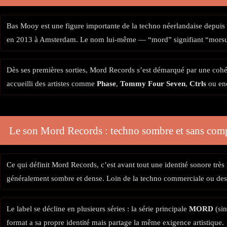
Bas Mooy est une figure importante de la techno néerlandaise depuis
en 2013 à Amsterdam. Le nom lui-même — “mord” signifiant “morsure” 
Dès ses premières sorties, Mord Records s’est démarqué par une cohére
accueilli des artistes comme
Phase
,
Tommy Four Seven
,
Ctrls
ou en
Le son Mord Records : techno sombre et sans co
Ce qui définit Mord Records, c’est avant tout une identité sonore très
généralement sombre et dense. Loin de la techno commerciale ou des 
Le label se décline en plusieurs séries : la série principale
MORD
(sin
format a sa propre identité mais partage la même exigence artistique.