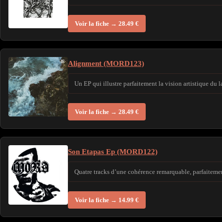
Voir la fiche → 28.49 €
Alignment (MORD123)
Un EP qui illustre parfaitement la vision artistique du 
Voir la fiche → 28.49 €
Son Etapas Ep (MORD122)
Quatre tracks d’une cohérence remarquable, parfaiteme
Voir la fiche → 14.99 €