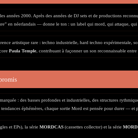
 les années 2000. Après des années de DJ sets et de productions reconn
en néerlandais — donne le ton : un label qui mord, qui attaque, qui n
nce artistique rare : techno industrielle, hard techno expérimentale, so
core
Paula Temple
, contribuant à façonner un son reconnaissable entre 
mpromis
 marquée : des basses profondes et industrielles, des structures rythmiq
tendances éphémères, chaque sortie Mord est pensée pour durer — et pou
gles et EPs), la série
MORDCAS
(cassettes collector) et la série
MORD