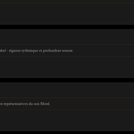
label : rigueur rythmique et profondeur sonore.
nt représentatives du son Mord.