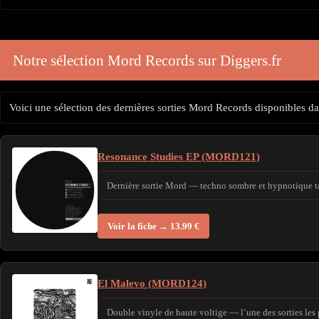
Notre sélection Mord Records sur Diggers.fr
Voici une sélection des dernières sorties Mord Records disponibles dan
Resonance Studies EP (MORD121)
Dernière sortie Mord — techno sombre et hypnotique tai
Voir la fiche → 13.99 €
El Malevo (MORD124)
Double vinyle de haute voltige — l’une des sorties les 