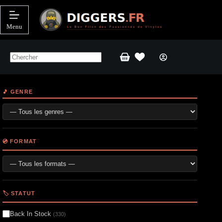
Passer
au
contenu
Menu
Panier
d’achat
🎵 GENRE
💿 FORMAT
🏷️ STATUT
Back In Stock
(330)