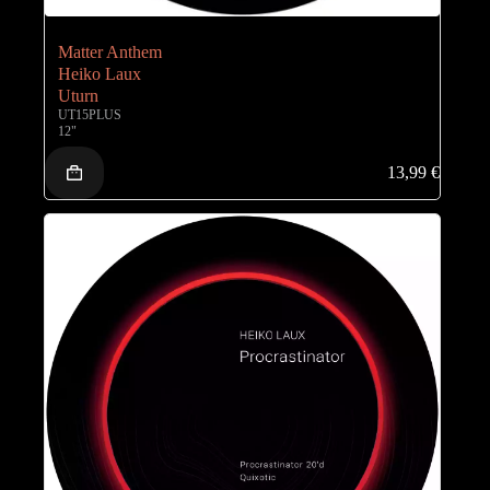
Matter Anthem
Heiko Laux
Uturn
UT15PLUS
12"
13,99
€