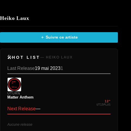
Heiko Laux
＋ Suivre ce artiste
🎤
HOT LIST
— HEIKO LAUX
Last Release
19 mai 2023
1
UTURN
Matter Anthem
12"
UT15PLUS
Next Release
—
Aucune release