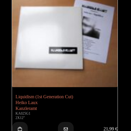
Liquidism (1st Generation Cut)
Heiko Laux
Kanzleramt
KA025G1
2X12"
21,99
€