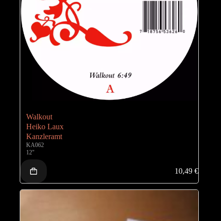
Walkout
Heiko Laux
Kanzleramt
KA062
12"
10,49
€