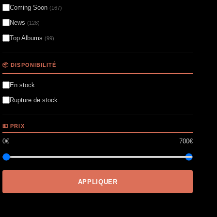
Coming Soon
(167)
News
(128)
Top Albums
(99)
📦 DISPONIBILITÉ
En stock
Rupture de stock
💶 PRIX
0€
700€
APPLIQUER