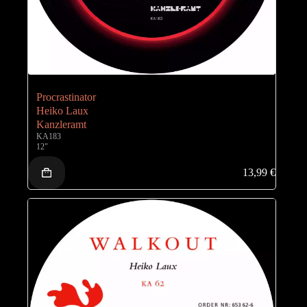
Procrastinator
Heiko Laux
Kanzleramt
KA183
12"
13,99
€