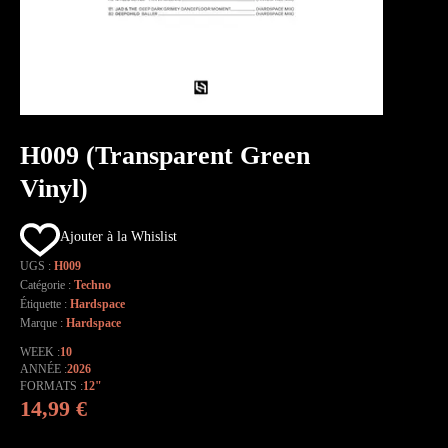
H009 (Transparent Green
Vinyl)
Ajouter à la Whislist
UGS :
H009
Catégorie :
Techno
Étiquette :
Hardspace
Marque :
Hardspace
WEEK
10
ANNÉE
2026
FORMATS
12"
14,99
€