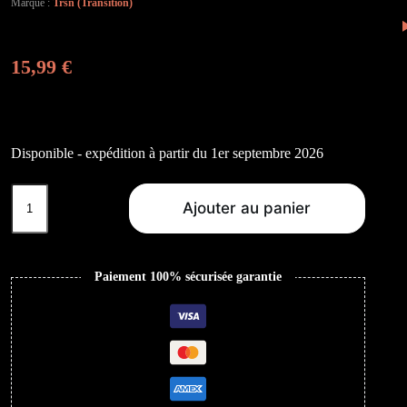
Marque :
Trsn (Transition)
15,99
€
Disponible - expédition à partir du 1er septembre 2026
quantité
de
Ajouter au panier
Moving
Maniacs
Paiement 100% sécurisée garantie