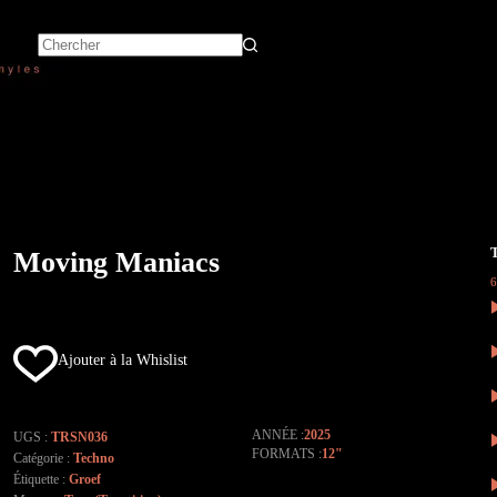
Moving Maniacs
Ajouter à la Whislist
ANNÉE
2025
UGS :
TRSN036
FORMATS
12"
Catégorie :
Techno
Étiquette :
Groef