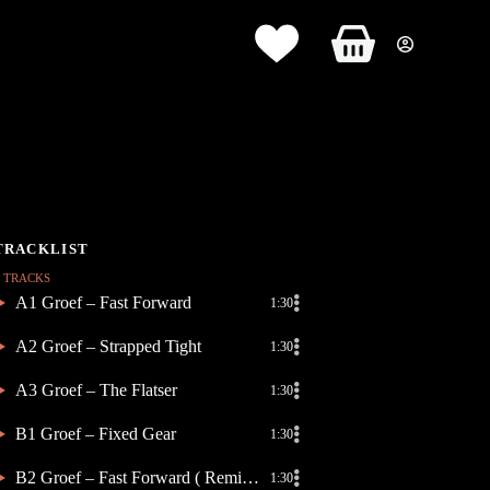
Panier
d’achat
6 TRACKS
A1 Groef – Fast Forward
1:30
A2 Groef – Strapped Tight
1:30
A3 Groef – The Flatser
1:30
B1 Groef – Fixed Gear
1:30
B2 Groef – Fast Forward ( Remix Ferdinger )
1:30