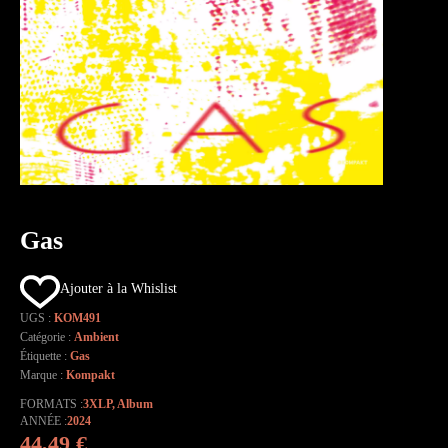
Gas
Ajouter à la Whislist
UGS :
KOM491
Catégorie :
Ambient
Étiquette :
Gas
Marque :
Kompakt
FORMATS
3XLP
,
Album
ANNÉE
2024
44,49
€