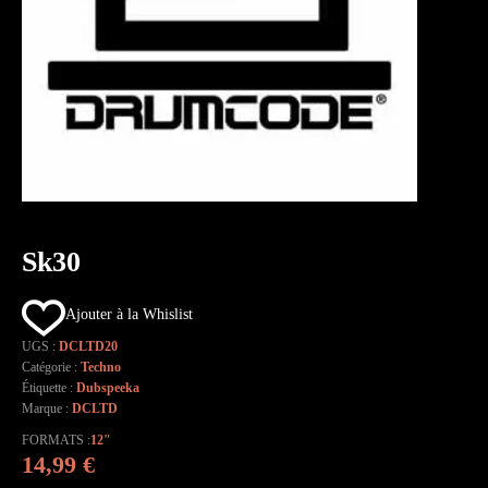
Sk30
Ajouter à la Whislist
UGS :
DCLTD20
Catégorie :
Techno
Étiquette :
Dubspeeka
Marque :
DCLTD
FORMATS
12"
14,99
€