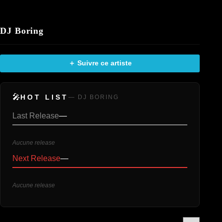
DJ Boring
＋ Suivre ce artiste
🎤
HOT LIST
— DJ BORING
Last Release
—
Aucune release
Next Release
—
Aucune release