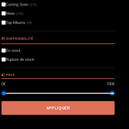
Coming Soon
(171)
News
(133)
Top Albums
(99)
📦 DISPONIBILITÉ
En stock
Rupture de stock
💶 PRIX
0€
700€
APPLIQUER