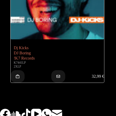
Dj Kicks
DJ Boring
!K7 Records
K7441LP
2XLP
32,99
€