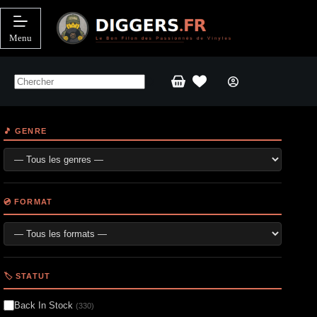
Passer
au
contenu
Menu
Panier
d’achat
🎵 GENRE
💿 FORMAT
🏷️ STATUT
Back In Stock
(330)