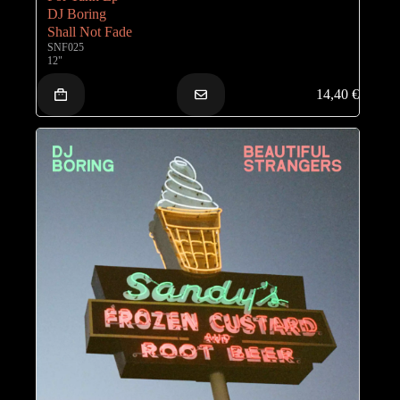
DJ Boring
Shall Not Fade
SNF025
12"
14,40
€