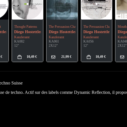
t
Thought Patterns
The Persuasion Channel
The Persuasion Channel
Mouth 
ttler
Diego Hostettler
Diego Hostettler
Diego Hostettler
Diego
Kanzleramt
Kanzleramt
Kanzleramt
Kanzle
KA082
KA061
KA056
KA04
12"
2X12"
12"
2X12"
9
€
10,49
€
21,99
€
10,49
€
echno Suisse
sse de techno. Actif sur des labels comme Dynamic Reflection, il propos