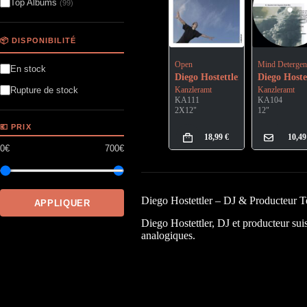
Top Albums
(99)
📦 DISPONIBILITÉ
Open
Mind Detergen
En stock
Diego Hostettler
Diego Hoste
Kanzleramt
Kanzleramt
Rupture de stock
KA111
KA104
2X12"
12"
💶 PRIX
18,99
€
10,4
0€
700€
Diego Hostettler – DJ & Producteur T
APPLIQUER
Diego Hostettler, DJ et producteur sui
analogiques.