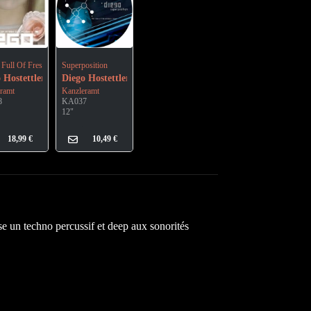
Full Of Fresh Cut Flowers
Superposition
 Hostettler
Diego Hostettler
ramt
Kanzleramt
8
KA037
12"
18,99
€
10,49
€
e un techno percussif et deep aux sonorités