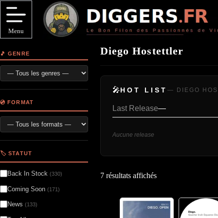
Passer
au
contenu
Menu
Diego Hostettler
🎵 GENRE
🎤
HOT LIST
— DIEGO HO
💿 FORMAT
Last Release
—
Aucune release
🏷️ STATUT
Back In Stock
(330)
7 résultats affichés
Coming Soon
(171)
News
(133)