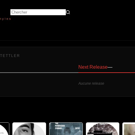
STETTLER
Next Release
—
Aucune release