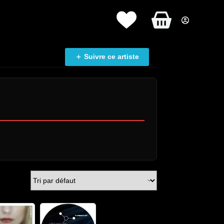
Panier
d’achat
＋ Suivre ce artiste