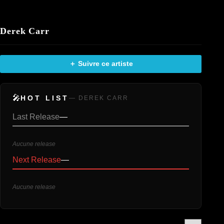
Derek Carr
＋ Suivre ce artiste
🎤
HOT LIST
— DEREK CARR
Last Release
—
Aucune release
Next Release
—
Aucune release