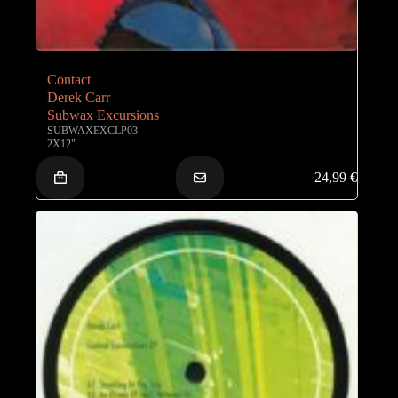
Contact
Derek Carr
Subwax Excursions
SUBWAXEXCLP03
2X12"
24,99
€