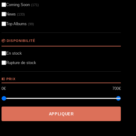
Coming Soon
(171)
News
(133)
Top Albums
(99)
📦 DISPONIBILITÉ
En stock
Rupture de stock
💶 PRIX
0€
700€
APPLIQUER