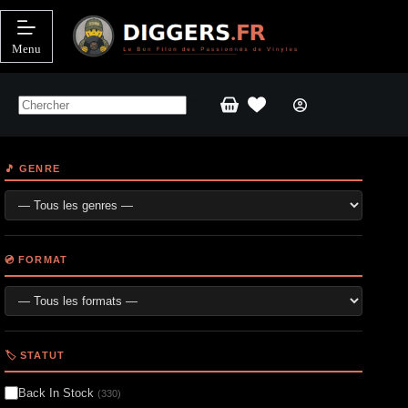
Passer
au
contenu
Menu
Panier
d’achat
🎵 GENRE
💿 FORMAT
🏷️ STATUT
Back In Stock
(330)