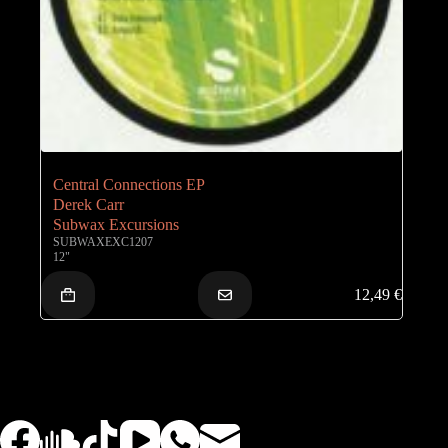
Central Connections EP
Derek Carr
Subwax Excursions
SUBWAXEXC1207
12"
12,49
€