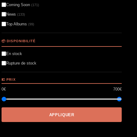
Coming Soon
(171)
News
(133)
Top Albums
(99)
📦 DISPONIBILITÉ
En stock
Rupture de stock
💶 PRIX
0€
700€
APPLIQUER