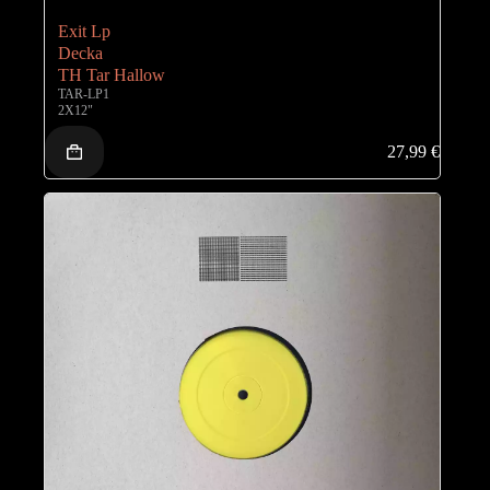
Exit Lp
Decka
TH Tar Hallow
TAR-LP1
2X12"
27,99
€