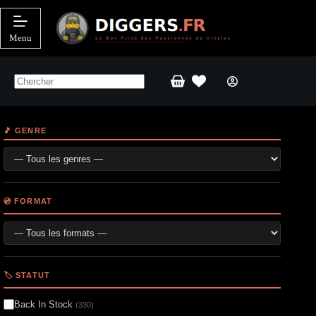
Passer
au
contenu
Menu
Panier
d’achat
🎵 GENRE
💿 FORMAT
🏷️ STATUT
Back In Stock
(330)