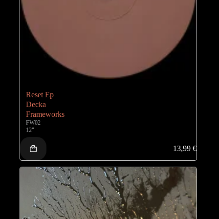
Reset Ep
Decka
Frameworks
FW02
12"
13,99
€