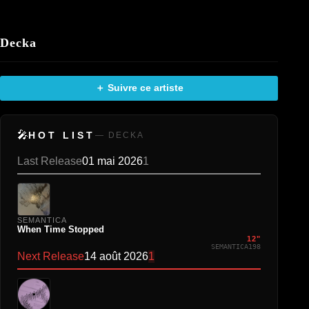
Decka
＋ Suivre ce artiste
🎤
HOT LIST
— DECKA
Last Release
01 mai 2026
1
SEMANTICA
When Time Stopped
12"
SEMANTICA198
Next Release
14 août 2026
1