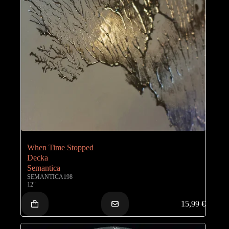
When Time Stopped
Decka
Semantica
SEMANTICA198
12"
15,99
€