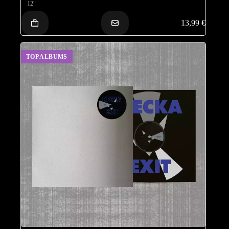
12"
13,99
€
TOP ALBUMS