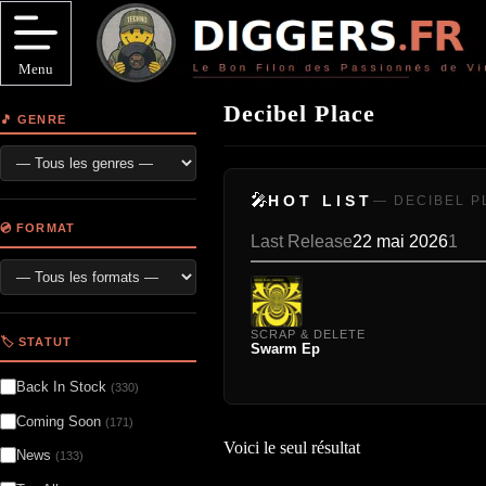
Passer
au
contenu
Menu
Decibel Place
🎵 GENRE
🎤
HOT LIST
— DECIBEL P
💿 FORMAT
Last Release
22 mai 2026
1
SCRAP & DELETE
🏷️ STATUT
Swarm Ep
Back In Stock
(330)
Coming Soon
(171)
Voici le seul résultat
News
(133)