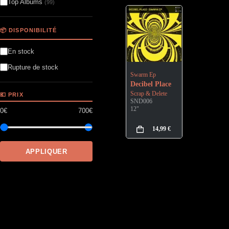
Top Albums
(99)
📦 DISPONIBILITÉ
En stock
Rupture de stock
Swarm Ep
Decibel Place
Scrap & Delete
💶 PRIX
SND006
12"
0€
700€
14,99
€
APPLIQUER