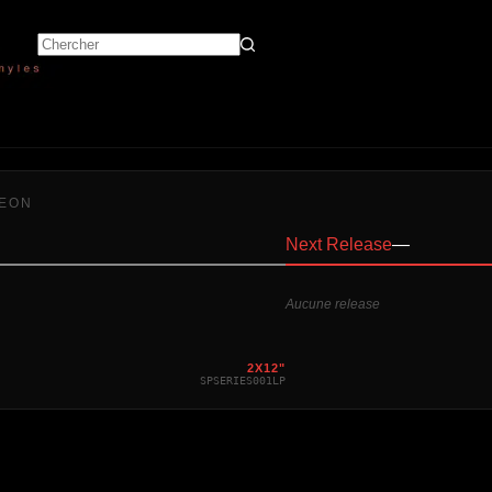
LEON
Next Release
—
Aucune release
2X12"
SPSERIES001LP