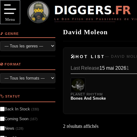
Passer
au
contenu
Menu
David Moleon
🎵 GENRE
🎤
HOT LIST
— DAVID MO
💿 FORMAT
Last Release
15 mai 2026
1
PLANET RHYTHM
🏷️ STATUT
Bones And Smoke
Back In Stock
(330)
Coming Soon
(167)
2 résultats affichés
News
(128)