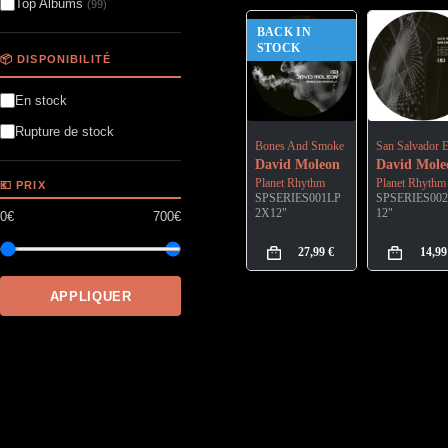
Top Albums
(99)
BACK IN
STOCK
📦 DISPONIBILITÉ
En stock
Rupture de stock
Bones And Smoke
San Salvador 
David Moleon
David Mole
Planet Rhythm
Planet Rhythm
💶 PRIX
SPSERIES001LP
SPSERIES00
2X12"
12"
0€
700€
27,99
€
14,9
APPLIQUER