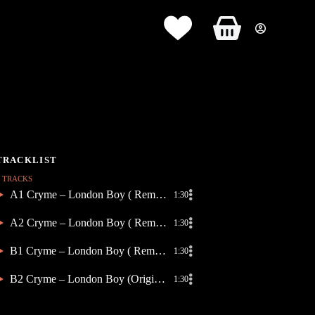
Panier
d’achat
4 TRACKS
A1 Cryme – London Boy ( Remix Mcr-T )
1:30
A2 Cryme – London Boy ( Remix Roza Terenzi )
1:30
B1 Cryme – London Boy ( Remix Jakojako )
1:30
B2 Cryme – London Boy (Original Mix Remastered)
1:30