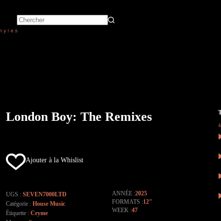
London Boy: The Remixes
Ajouter à la Whislist
ANNÉE
2025
UGS :
SEVEN7000LTD
FORMATS
12"
Catégorie :
House Music
WEEK
47
Étiquette :
Cryme