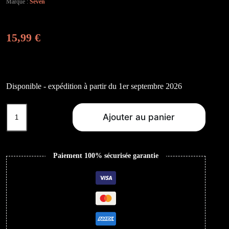
Marque :
Seven
15,99
€
Disponible - expédition à partir du 1er septembre 2026
quantité
de
Ajouter au panier
London
Boy:
The
Remixes
Paiement 100% sécurisée garantie