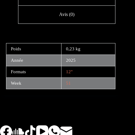
Avis (0)
Poids
0,23 kg
Année
2025
Formats
12"
Week
51