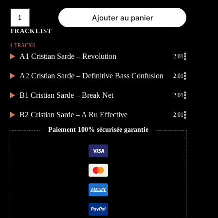
quantité
Ajouter au panier
de
Definitely
Confusion
4 TRACKS
A1 Cristian Sarde – Revolution
2:01
A2 Cristian Sarde – Definitive Bass Confusion
2:01
B1 Cristian Sarde – Break Net
2:01
B2 Cristian Sarde – A Ru Effective
2:01
Paiement 100% sécurisée garantie