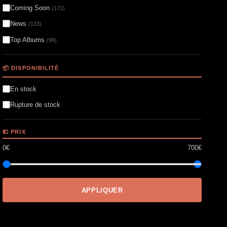
Coming Soon
(171)
News
(133)
Top Albums
(99)
📦 DISPONIBILITÉ
En stock
Rupture de stock
💶 PRIX
0€
700€
APPLIQUER