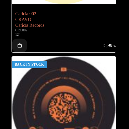
Caricia 002
CRAVO
Carícia Records
CRC002
12"
15,99
€
BACK IN STOCK