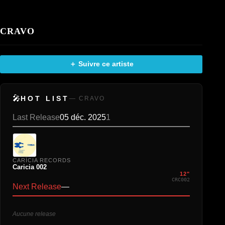
CRAVO
＋ Suivre ce artiste
🎤
HOT LIST
— CRAVO
Last Release
05 déc. 2025
1
CARÍCIA RECORDS
Caricia 002
12"
CRC002
Next Release
—
Aucune release