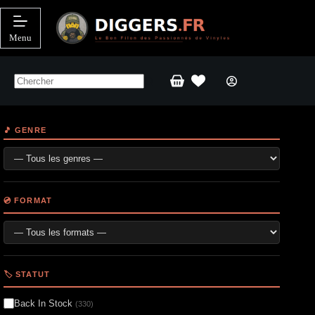
Passer
au
contenu
Menu
Panier
d’achat
🎵 GENRE
💿 FORMAT
🏷️ STATUT
Back In Stock
(330)