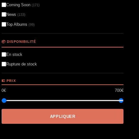
Coming Soon
(171)
News
(133)
Top Albums
(99)
📦 DISPONIBILITÉ
En stock
Rupture de stock
💶 PRIX
0€
700€
APPLIQUER