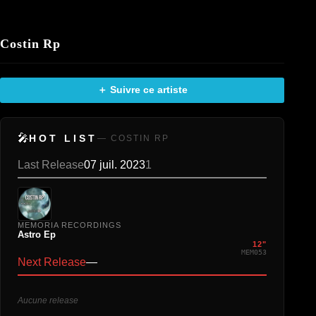
Costin Rp
＋ Suivre ce artiste
🎤
HOT LIST
— COSTIN RP
Last Release
07 juil. 2023
1
MEMORIA RECORDINGS
Astro Ep
12"
MEM053
Next Release
—
Aucune release