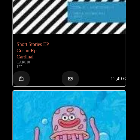
Short Stories EP
Costin Rp
Cardinal
CAR010
12"
12,49
€