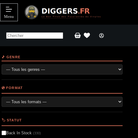
Passer
au
contenu
Menu
Panier
d’achat
🎵 GENRE
💿 FORMAT
🏷️ STATUT
Back In Stock
(330)