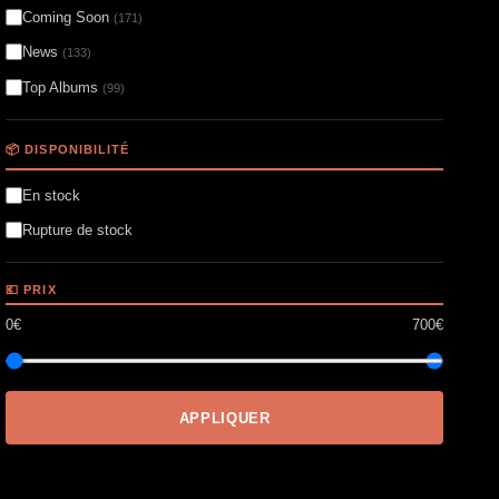
Coming Soon
(171)
News
(133)
Top Albums
(99)
📦 DISPONIBILITÉ
En stock
Rupture de stock
💶 PRIX
0€
700€
APPLIQUER