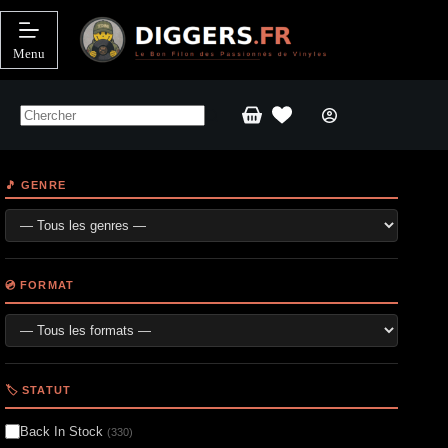
Passer
au
contenu
Menu
Panier
d’achat
🎵 GENRE
💿 FORMAT
🏷️ STATUT
Back In Stock
(330)